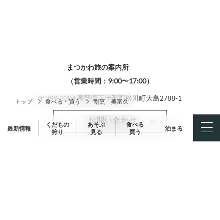
まつかわ旅の案内所
（営業時間：9:00〜17:00）
〒399-3304 長野県下伊那郡松川町大島2788-1
トップ
食べる・買う
割烹 美富久
お問い合わせ
くだもの
あそぶ
食べる
最新情報
泊まる
狩り
見る
買う
TEL
0265-36-6320
当法人について