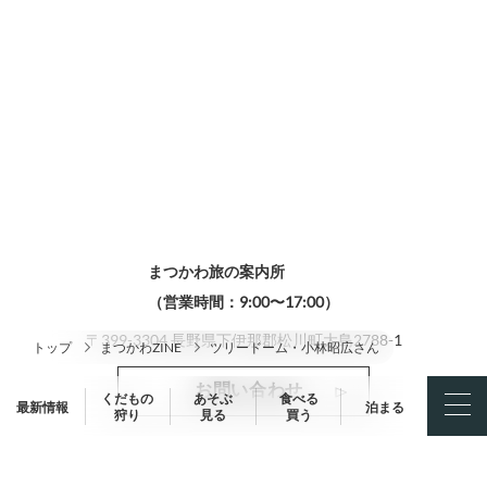
まつかわ旅の案内所
（営業時間：9:00〜17:00）
〒399-3304 長野県下伊那郡松川町大島2788-1
トップ
まつかわZINE
ツリードーム・小林昭広さん
お問い合わせ
くだもの
あそぶ
食べる
最新情報
泊まる
狩り
見る
買う
TEL
0265-36-6320